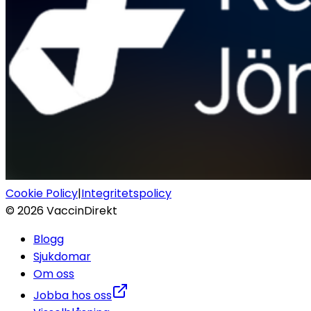
Cookie Policy
|
Integritetspolicy
©
2026
VaccinDirekt
Blogg
Sjukdomar
Om oss
Jobba hos oss