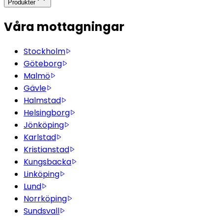
Produkter
Våra mottagningar
Stockholm
Göteborg
Malmö
Gävle
Halmstad
Helsingborg
Jönköping
Karlstad
Kristianstad
Kungsbacka
Linköping
Lund
Norrköping
Sundsvall