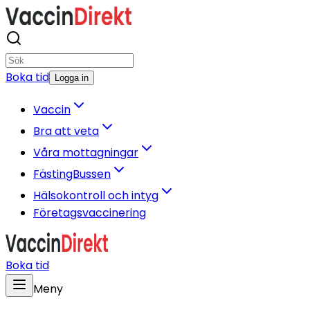
Boka tid
Logga in
Vaccin
Bra att veta
Våra mottagningar
FästingBussen
Hälsokontroll och intyg
Företagsvaccinering
Boka tid
Meny