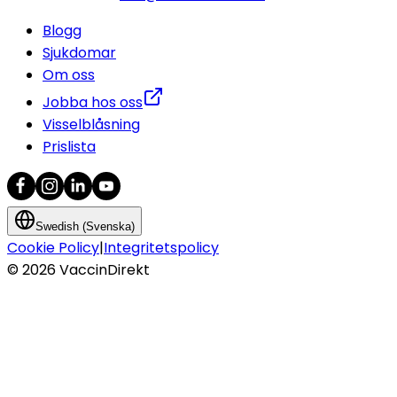
Blogg
Sjukdomar
Om oss
Jobba hos oss
Visselblåsning
Prislista
Swedish (Svenska)
Cookie Policy
|
Integritetspolicy
©
2026
VaccinDirekt