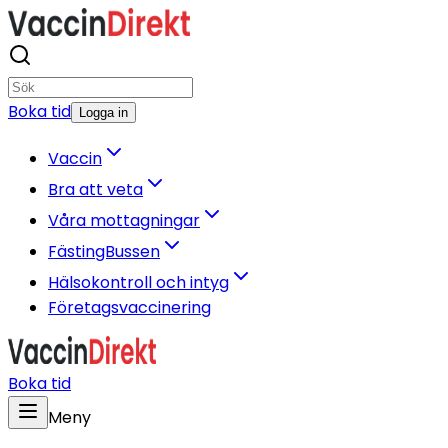
Boka tid
Logga in
Vaccin
Bra att veta
Våra mottagningar
FästingBussen
Hälsokontroll och intyg
Företagsvaccinering
Boka tid
Meny