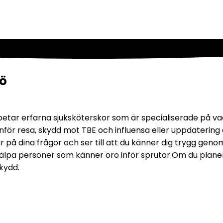
mö
ar erfarna sjuksköterskor som är specialiserade på vaccin
nför resa, skydd mot TBE och influensa eller uppdatering 
r på dina frågor och ser till att du känner dig trygg geno
jälpa personer som känner oro inför sprutor.
Om du planer
skydd.