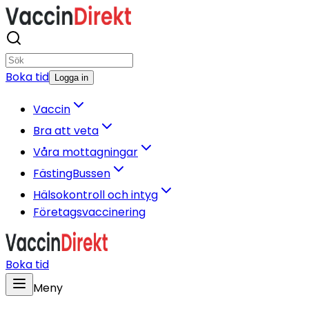
Boka tid
Logga in
Vaccin
Bra att veta
Våra mottagningar
FästingBussen
Hälsokontroll och intyg
Företagsvaccinering
Boka tid
Meny