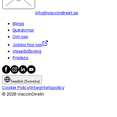
info@vaccindirekt.se
Blogg
Sjukdomar
Om oss
Jobba hos oss
Visselblåsning
Prislista
Swedish (Svenska)
Cookie Policy
|
Integritetspolicy
©
2026
VaccinDirekt