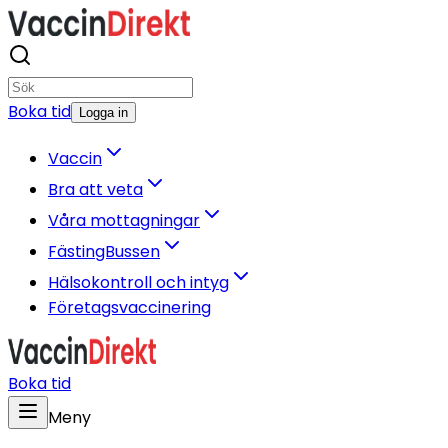
Boka tid
Logga in
Vaccin
Bra att veta
Våra mottagningar
FästingBussen
Hälsokontroll och intyg
Företagsvaccinering
Boka tid
Meny