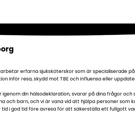
borg
betar erfarna sjuksköterskor som är specialiserade på vac
ion inför resa, skydd mot TBE och influensa eller uppdate
går igenom din hälsodeklaration, svarar på dina frågor och 
a och barn, och vi är vana vid att hjälpa personer som kä
 i god tid före avresa för att säkerställa ett fullgott v