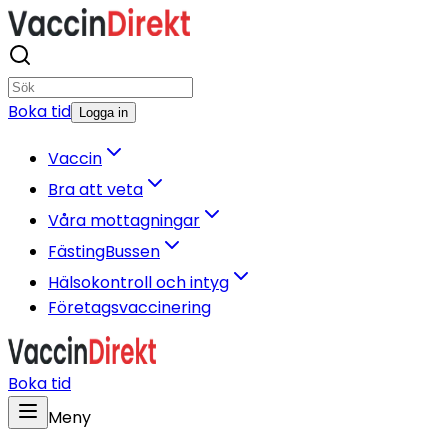
Boka tid
Logga in
Vaccin
Bra att veta
Våra mottagningar
FästingBussen
Hälsokontroll och intyg
Företagsvaccinering
Boka tid
Meny