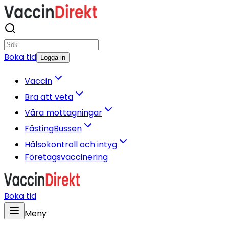
Boka tid
Logga in
Vaccin
Bra att veta
Våra mottagningar
FästingBussen
Hälsokontroll och intyg
Företagsvaccinering
Boka tid
Meny