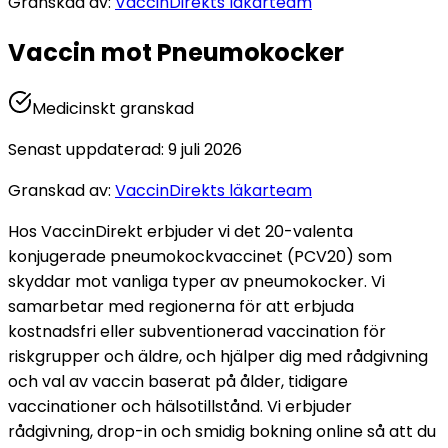
Granskad av
:
VaccinDirekts läkarteam
Vaccin mot Pneumokocker
Medicinskt granskad
Senast uppdaterad
:
9 juli 2026
Granskad av
:
VaccinDirekts läkarteam
Hos VaccinDirekt erbjuder vi det 20-valenta 
konjugerade pneumokockvaccinet (PCV20) som 
skyddar mot vanliga typer av pneumokocker. Vi 
samarbetar med regionerna för att erbjuda 
kostnadsfri eller subventionerad vaccination för 
riskgrupper och äldre, och hjälper dig med rådgivning 
och val av vaccin baserat på ålder, tidigare 
vaccinationer och hälsotillstånd. 
Vi erbjuder 
rådgivning, drop-in och smidig bokning online så att du 