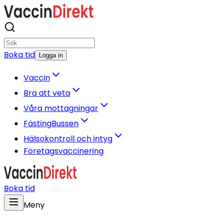
Boka tid
Logga in
Vaccin
Bra att veta
Våra mottagningar
FästingBussen
Hälsokontroll och intyg
Företagsvaccinering
Boka tid
Meny