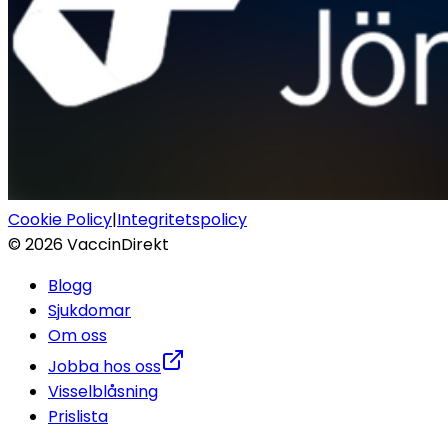
Cookie Policy
|
Integritetspolicy
©
2026
VaccinDirekt
Blogg
Sjukdomar
Om oss
Jobba hos oss
Visselblåsning
Prislista