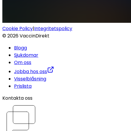
Cookie Policy
|
Integritetspolicy
©
2026
VaccinDirekt
Blogg
Sjukdomar
Om oss
Jobba hos oss
Visselblåsning
Prislista
Kontakta oss