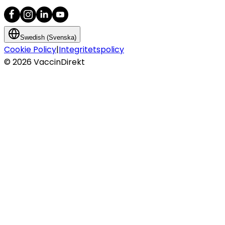
Swedish (Svenska)
Cookie Policy
|
Integritetspolicy
©
2026
VaccinDirekt