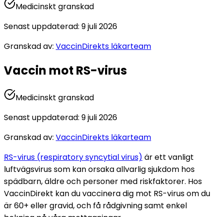
Medicinskt granskad
Senast uppdaterad
:
9 juli 2026
Granskad av
:
VaccinDirekts läkarteam
Vaccin mot RS-virus
Medicinskt granskad
Senast uppdaterad
:
9 juli 2026
Granskad av
:
VaccinDirekts läkarteam
RS-virus (respiratory syncytial virus)
 är ett vanligt 
luftvägsvirus som kan orsaka allvarlig sjukdom hos 
spädbarn, äldre och personer med riskfaktorer. 
Hos 
VaccinDirekt kan du vaccinera dig mot RS-virus om du 
är 60+ eller gravid, och få rådgivning samt enkel 