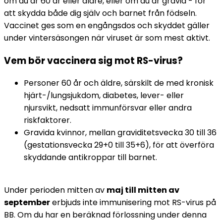
om du är 60 år eller äldre, eller om du är gravid - för 
att skydda både dig själv och barnet från födseln. 
Vaccinet ges som en engångsdos och skyddet gäller 
under vintersäsongen när viruset är som mest aktivt.
Vem bör vaccinera sig mot RS-virus?
Personer 60 år och äldre, särskilt de med kronisk 
hjärt-/lungsjukdom, diabetes, lever- eller 
njursvikt, nedsatt immunförsvar eller andra 
riskfaktorer.
Gravida kvinnor, mellan graviditetsvecka 30 till 36 
(gestationsvecka 29+0 till 35+6), för att överföra 
skyddande antikroppar till barnet.
Under perioden mitten av 
maj till mitten av 
september
 erbjuds inte immunisering mot RS-virus på 
BB. Om du har en beräknad förlossning under denna 