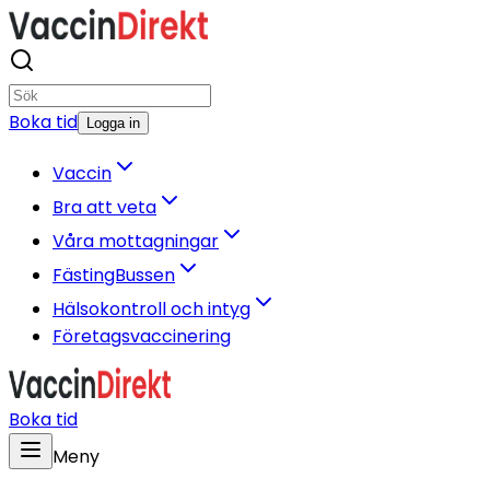
Boka tid
Logga in
Vaccin
Bra att veta
Våra mottagningar
FästingBussen
Hälsokontroll och intyg
Företagsvaccinering
Boka tid
Meny