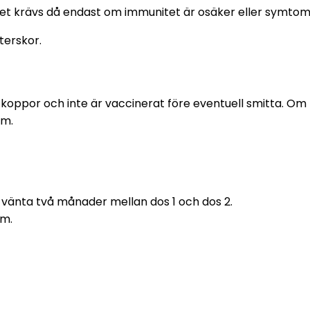
net krävs då endast om immunitet är osäker eller symtom
terskor.
oppor och inte är vaccinerat före eventuell smitta. Om ba
om.
 vänta två månader mellan dos 1 och dos 2.
um.