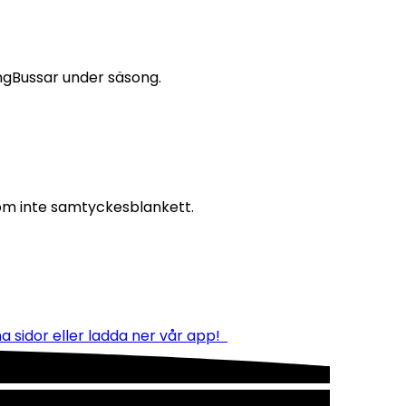
ingBussar under säsong.
löm inte samtyckesblankett. 
a sidor eller ladda ner vår app!  