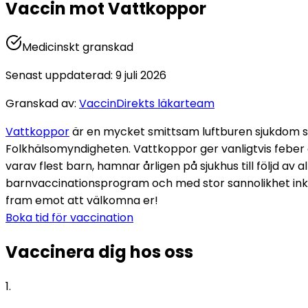
Vaccin mot Vattkoppor
Medicinskt granskad
Senast uppdaterad
:
9 juli 2026
Granskad av
:
VaccinDirekts läkarteam
Vattkoppor
 är en mycket smittsam luftburen sjukdom
Folkhälsomyndigheten. Vattkoppor ger vanligtvis feber oc
varav flest barn, hamnar årligen på sjukhus till följd av a
barnvaccinationsprogram och med stor sannolikhet inkorpo
fram emot att välkomna er!
Boka tid för vaccination
Vaccinera dig hos oss
1
.