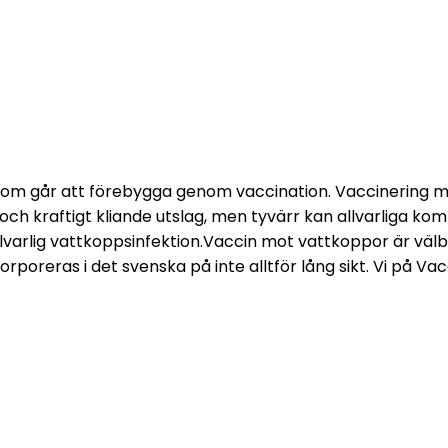
 som går att förebygga genom vaccination. Vaccinering
h kraftigt kliande utslag, men tyvärr kan allvarliga kompl
llvarlig vattkoppsinfektion.
Vaccin mot vattkoppor är välb
reras i det svenska på inte alltför lång sikt. Vi på Vacc