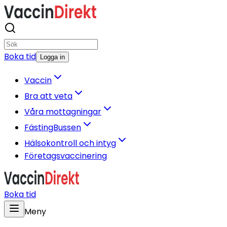
Boka tid
Logga in
Vaccin
Bra att veta
Våra mottagningar
FästingBussen
Hälsokontroll och intyg
Företagsvaccinering
Boka tid
Meny