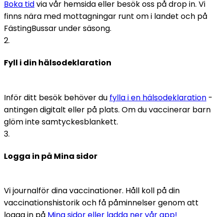
Boka tid
 via vår hemsida eller besök oss på drop in. Vi 
finns nära med mottagningar runt om i landet och på 
FästingBussar under säsong.
2
.
Fyll i din hälsodeklaration
Inför ditt besök behöver du 
fylla i en hälsodeklaration
 - 
antingen digitalt eller på plats. Om du vaccinerar barn 
glöm inte samtyckesblankett. 
3
.
Logga in på Mina sidor
Vi journalför dina vaccinationer. Håll koll på din 
vaccinationshistorik och få påminnelser genom att 
logga in på 
Mina sidor eller ladda ner vår app!  