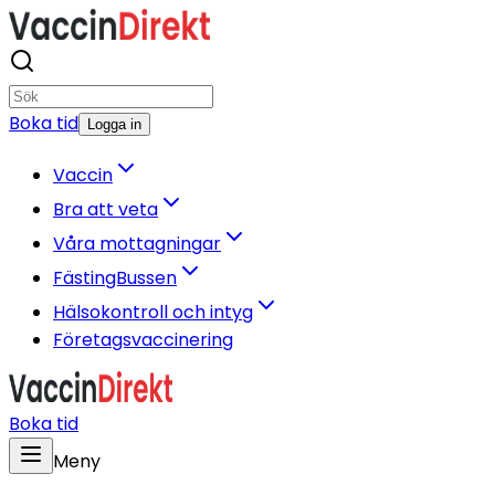
Boka tid
Logga in
Vaccin
Bra att veta
Våra mottagningar
FästingBussen
Hälsokontroll och intyg
Företagsvaccinering
Boka tid
Meny