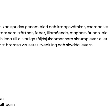
ch kan spridas genom blod och kroppsvätskor, exempelvis 
symtom som trötthet, feber, illamående, magbesvär och i
och leda till allvarliga följdsjukdomar som skrumplever eller
att bromsa virusets utveckling och skydda levern.
on
ilt barn