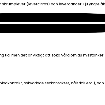
ör skrumplever (levercirros) och levercancer. I ju yngre ål
 tid, men det är viktigt att söka vård om du misstänker s
lodkontakt, oskyddade sexkontakter, nålstick etc.), och f