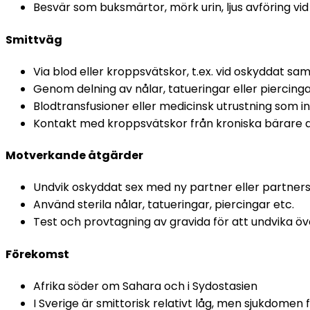
Besvär som buksmärtor, mörk urin, ljus avföring vi
Smittväg
Via blod eller kroppsvätskor, t.ex. vid oskyddat sa
Genom delning av nålar, tatueringar eller piercing
Blodtransfusioner eller medicinsk utrustning som int
Kontakt med kroppsvätskor från kroniska bärare a
Motverkande åtgärder
Undvik oskyddat sex med ny partner eller partners
Använd sterila nålar, tatueringar, piercingar etc. 
Test och provtagning av gravida för att undvika över
Förekomst
Afrika söder om Sahara och i Sydostasien
I Sverige är smittorisk relativt låg, men sjukdomen f