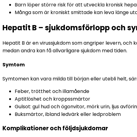
Barn löper större risk för att utveckla kronisk hepa
Många som är kroniskt smittade kan leva länge ut
Hepatit B – sjukdomsförlopp och 
Hepatit B är en virussjukdom som angriper levern, och kan
medan andra kan få allvarligare sjukdom med tiden.
Symtom
Symtomen kan vara milda till början eller utebli helt, särs
Feber, trötthet och illamående
Aptitlöshet och kroppssmärtor
Gulsot: gul hud och ögonvitor, mörk urin, ljus avföri
Buksmärtor, ibland ledvärk eller ledproblem
Komplikationer och följdsjukdomar