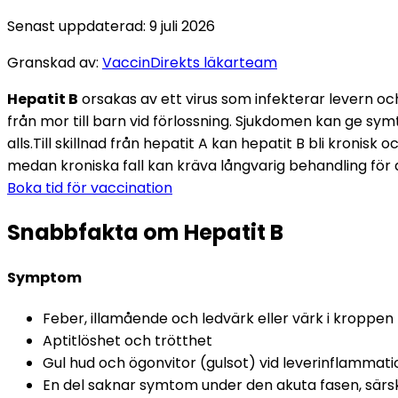
Senast uppdaterad
:
9 juli 2026
Granskad av
:
VaccinDirekts läkarteam
Hepatit B
 orsakas av ett virus som infekterar levern o
från mor till barn vid förlossning. Sjukdomen kan ge 
alls.
Till skillnad från hepatit A kan hepatit B bli kronisk 
medan kroniska fall kan kräva långvarig behandling för 
Boka tid för vaccination
Snabbfakta om Hepatit B
Symptom
Feber, illamående och ledvärk eller värk i kroppen
Aptitlöshet och trötthet
Gul hud och ögonvitor (gulsot) vid leverinflammati
En del saknar symtom under den akuta fasen, särsk