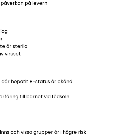
d påverkan på levern
mlag
ar
e är sterila
v viruset
 där hepatit B-status är okänd
föring till barnet vid födseln
inns och vissa grupper är i högre risk