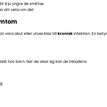
tit B ju yngre de smittas
an att veta om det
symtom
 vara akut eller utvecklas till 
kronisk
 infektion. En bet
kilt hos barn. När de visar sig kan de inkludera:
ng