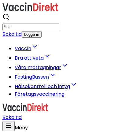
Boka tid
Logga in
Vaccin
Bra att veta
Våra mottagningar
FästingBussen
Hälsokontroll och intyg
Företagsvaccinering
Boka tid
Meny