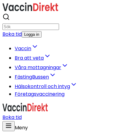
Boka tid
Logga in
Vaccin
Bra att veta
Våra mottagningar
FästingBussen
Hälsokontroll och intyg
Företagsvaccinering
Boka tid
Meny