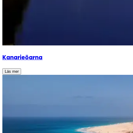
Kanarieöarna
Läs mer