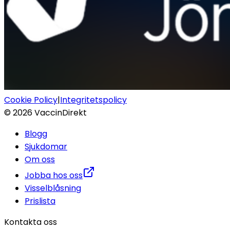
Cookie Policy
|
Integritetspolicy
©
2026
VaccinDirekt
Blogg
Sjukdomar
Om oss
Jobba hos oss
Visselblåsning
Prislista
Kontakta oss