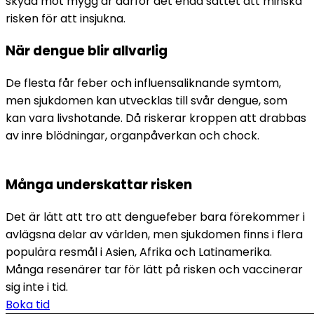
skydd mot mygg är därför det enda sättet att minska 
risken för att insjukna.
När dengue blir allvarlig
De flesta får feber och influensaliknande symtom, 
men sjukdomen kan utvecklas till svår dengue, som 
kan vara livshotande. Då riskerar kroppen att drabbas 
av inre blödningar, organpåverkan och chock.
Många underskattar risken
Det är lätt att tro att denguefeber bara förekommer i 
avlägsna delar av världen, men sjukdomen finns i flera 
populära resmål i Asien, Afrika och Latinamerika. 
Många resenärer tar för lätt på risken och vaccinerar 
sig inte i tid.
Boka tid