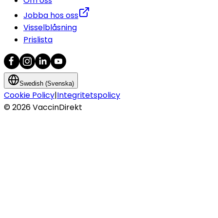
Om oss
Jobba hos oss
Visselblåsning
Prislista
Swedish (Svenska)
Cookie Policy
|
Integritetspolicy
©
2026
VaccinDirekt