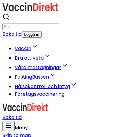
Boka tid
Logga in
Vaccin
Bra att veta
Våra mottagningar
FästingBussen
Hälsokontroll och intyg
Företagsvaccinering
Boka tid
Meny
Skip to
map