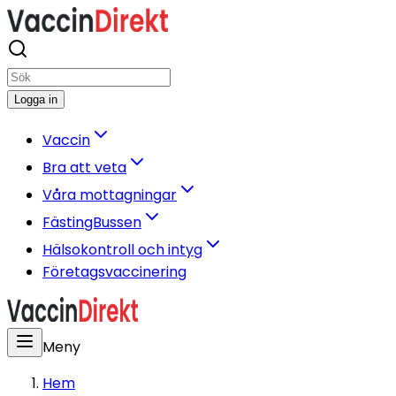
Logga in
Vaccin
Bra att veta
Våra mottagningar
FästingBussen
Hälsokontroll och intyg
Företagsvaccinering
Meny
Hem