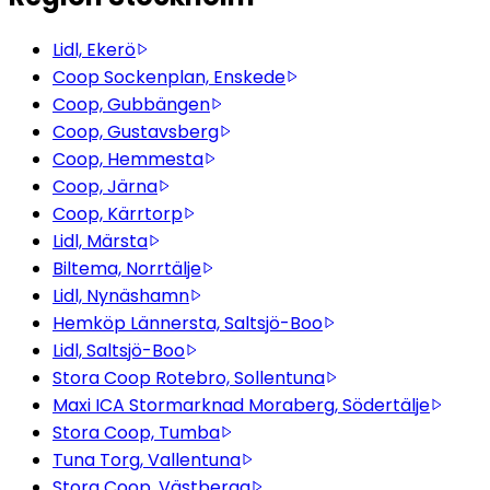
Lidl, Ekerö
Coop Sockenplan, Enskede
Coop, Gubbängen
Coop, Gustavsberg
Coop, Hemmesta
Coop, Järna
Coop, Kärrtorp
Lidl, Märsta
Biltema, Norrtälje
Lidl, Nynäshamn
Hemköp Lännersta, Saltsjö-Boo
Lidl, Saltsjö-Boo
Stora Coop Rotebro, Sollentuna
Maxi ICA Stormarknad Moraberg, Södertälje
Stora Coop, Tumba
Tuna Torg, Vallentuna
Stora Coop, Västberga