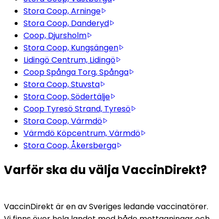
Stora Coop, Arninge
Stora Coop, Danderyd
Coop, Djursholm
Stora Coop, Kungsängen
Lidingö Centrum, Lidingö
Coop Spånga Torg, Spånga
Stora Coop, Stuvsta
Stora Coop, Södertälje
Coop Tyresö Strand, Tyresö
Stora Coop, Värmdö
Värmdö Köpcentrum, Värmdö
Stora Coop, Åkersberga
Varför ska du välja VaccinDirekt?
VaccinDirekt är en av Sveriges ledande vaccinatörer. 
Vi finns över hela landet med både mottagningar och 