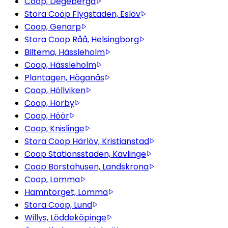
Coop, Degeberga
Stora Coop Flygstaden, Eslöv
Coop, Genarp
Stora Coop Råå, Helsingborg
Biltema, Hässleholm
Coop, Hässleholm
Plantagen, Höganäs
Coop, Höllviken
Coop, Hörby
Coop, Höör
Coop, Knislinge
Stora Coop Härlöv, Kristianstad
Coop Stationsstaden, Kävlinge
Coop Borstahusen, Landskrona
Coop, Lomma
Hamntorget, Lomma
Stora Coop, Lund
Willys, Löddeköpinge