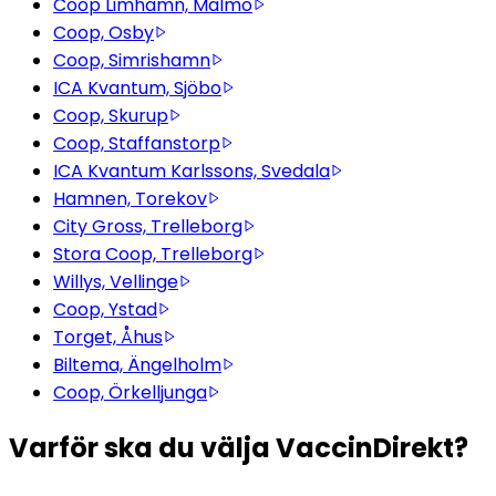
Coop Limhamn, Malmö
Coop, Osby
Coop, Simrishamn
ICA Kvantum, Sjöbo
Coop, Skurup
Coop, Staffanstorp
ICA Kvantum Karlssons, Svedala
Hamnen, Torekov
City Gross, Trelleborg
Stora Coop, Trelleborg
Willys, Vellinge
Coop, Ystad
Torget, Åhus
Biltema, Ängelholm
Coop, Örkelljunga
Varför ska du välja VaccinDirekt?