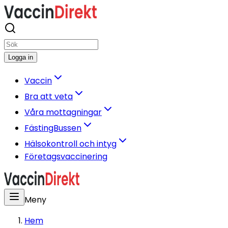
Logga in
Vaccin
Bra att veta
Våra mottagningar
FästingBussen
Hälsokontroll och intyg
Företagsvaccinering
Meny
Hem