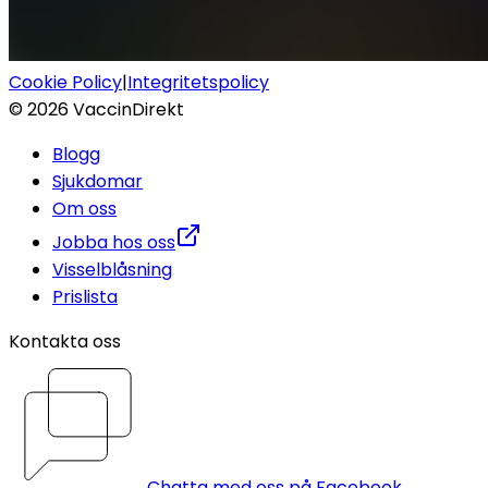
Cookie Policy
|
Integritetspolicy
©
2026
VaccinDirekt
Blogg
Sjukdomar
Om oss
Jobba hos oss
Visselblåsning
Prislista
Kontakta oss
Chatta med oss på Facebook