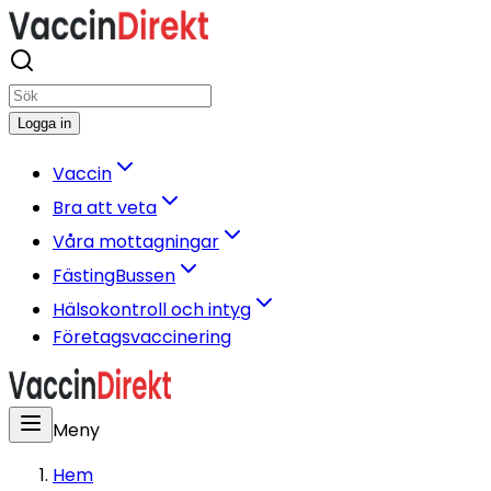
Logga in
Vaccin
Bra att veta
Våra mottagningar
FästingBussen
Hälsokontroll och intyg
Företagsvaccinering
Meny
Hem