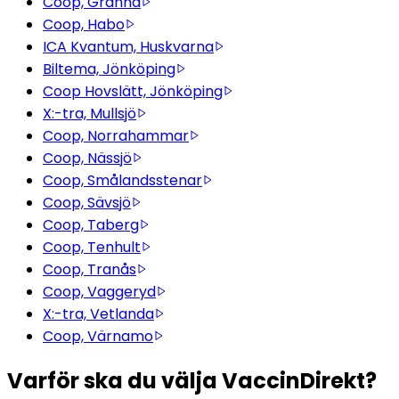
Coop, Gränna
Coop, Habo
ICA Kvantum, Huskvarna
Biltema, Jönköping
Coop Hovslätt, Jönköping
X:-tra, Mullsjö
Coop, Norrahammar
Coop, Nässjö
Coop, Smålandsstenar
Coop, Sävsjö
Coop, Taberg
Coop, Tenhult
Coop, Tranås
Coop, Vaggeryd
X:-tra, Vetlanda
Coop, Värnamo
Varför ska du välja VaccinDirekt?