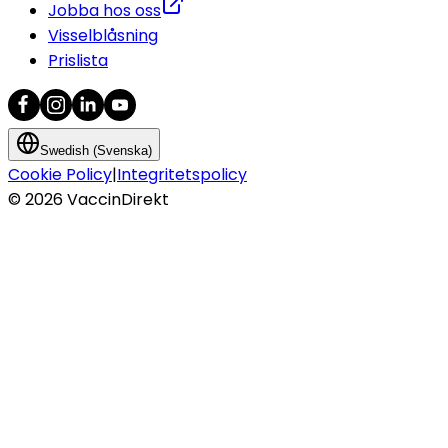
Jobba hos oss
Visselblåsning
Prislista
Swedish (Svenska)
Cookie Policy
|
Integritetspolicy
©
2026
VaccinDirekt