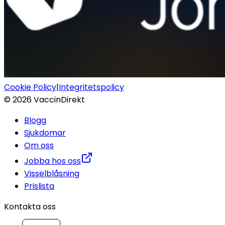
Cookie Policy
|
Integritetspolicy
©
2026
VaccinDirekt
Blogg
Sjukdomar
Om oss
Jobba hos oss
Visselblåsning
Prislista
Kontakta oss