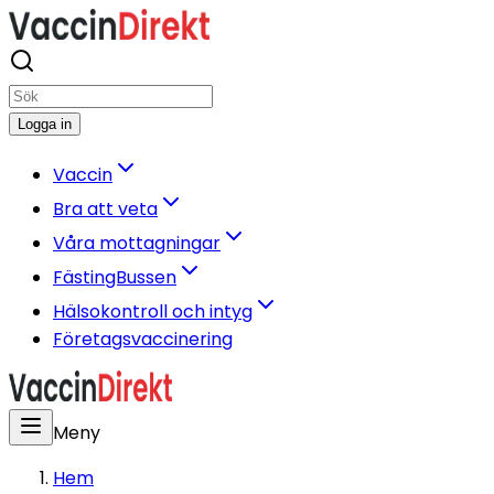
Logga in
Vaccin
Bra att veta
Våra mottagningar
FästingBussen
Hälsokontroll och intyg
Företagsvaccinering
Meny
Hem