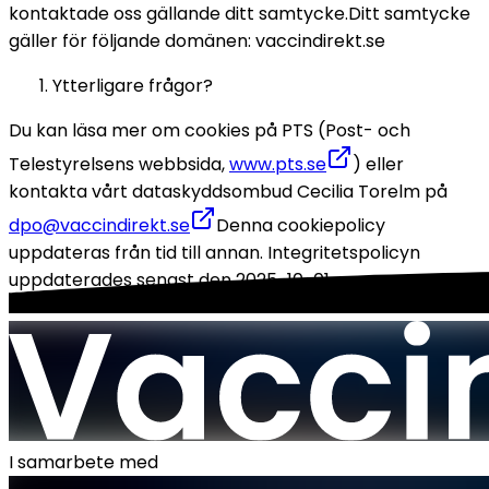
kontaktade oss gällande ditt samtycke.
Ditt samtycke 
gäller för följande domänen: vaccindirekt.se
Ytterligare frågor? 
Du kan läsa mer om cookies på PTS (Post- och 
Telestyrelsens webbsida, 
www.pts.se
) eller 
kontakta vårt dataskyddsombud Cecilia Torelm på 
dpo@vaccindirekt.se
Denna cookiepolicy 
uppdateras från tid till annan. Integritetspolicyn 
uppdaterades senast den 2025-10-01
I samarbete med