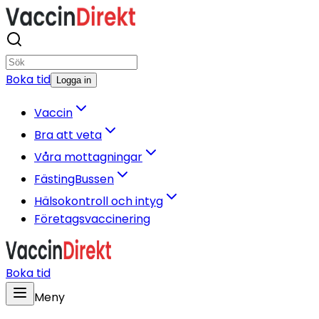
Boka tid
Logga in
Vaccin
Bra att veta
Våra mottagningar
FästingBussen
Hälsokontroll och intyg
Företagsvaccinering
Boka tid
Meny